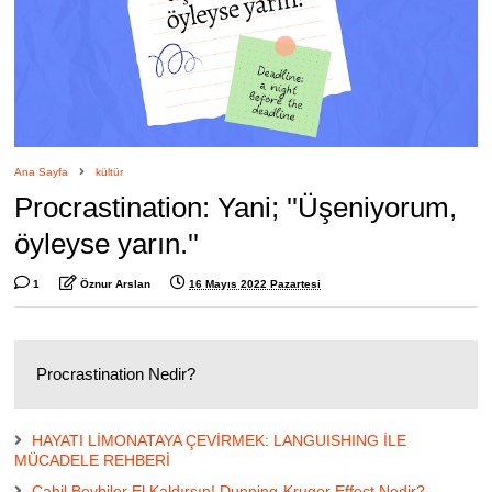
Ana Sayfa
kültür
Procrastination: Yani; ''Üşeniyorum,
öyleyse yarın.''
1
Öznur Arslan
16 Mayıs 2022 Pazartesi
Procrastination Nedir?
HAYATI LİMONATAYA ÇEVİRMEK: LANGUISHING İLE
MÜCADELE REHBERİ
Cahil Beybiler El Kaldırsın! Dunning-Kruger Effect Nedir?