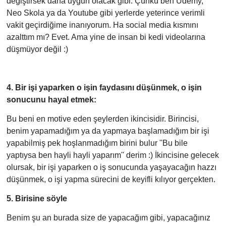
değiştirsek daha uygun olacak gibi. Çünkü ben Udemy,
Neo Skola ya da Youtube gibi yerlerde yeterince verimli
vakit geçirdiğime inanıyorum. Ha social media kısmını
azalttım mı? Evet. Ama yine de insan bi kedi videolarına
düşmüyor değil :)
4. Bir işi yaparken o işin faydasını düşünmek, o işin
sonucunu hayal etmek:
Bu beni en motive eden şeylerden ikincisidir. Birincisi,
benim yapamadığım ya da yapmaya başlamadığım bir işi
yapabilmiş pek hoşlanmadığım birini bulur ''Bu bile
yaptıysa ben hayli hayli yaparım'' derim :) İkincisine gelecek
olursak, bir işi yaparken o iş sonucunda yaşayacağın hazzı
düşünmek, o işi yapma sürecini de keyifli kılıyor gerçekten.
5. Birisine söyle
Benim şu an burada size de yapacağım gibi, yapacağınız