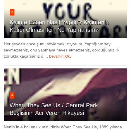
2
Kelime Ezberi Nasıl Yapılır? Kelimenin
Kalıcı Olması İçin Ne Yapmalısın?
Her şeyden önce şunu söylemek istiyorum. Yaptığınız şeyi
sevmezseniz, onu yapmaya heves etmezseniz, gördüğünüz ilk
zorlukta kaçarsanız o ...
Devamını Oku
3
When They See Us / Central Park
Beşlisinin Acı Veren Hikayesi
Netflix'in 4 bölümlük mini dizisi When They See Us, 1989 yılında