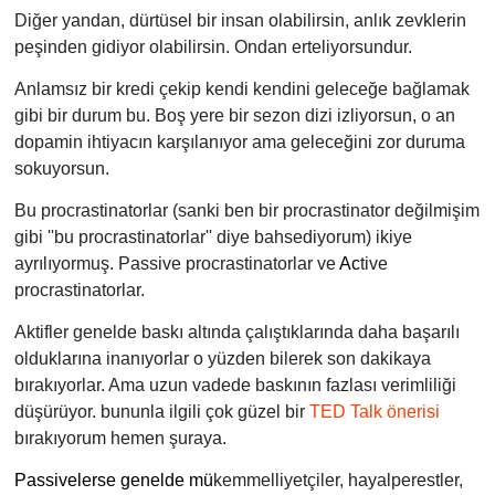
Diğer yandan, dürtüsel bir insan olabilirsin, anlık zevklerin
peşinden gidiyor olabilirsin. Ondan erteliyorsundur.
Anlamsız bir kredi çekip kendi kendini geleceğe bağlamak
gibi bir durum bu. Boş yere bir sezon dizi izliyorsun, o an
dopamin ihtiyacın karşılanıyor ama geleceğini zor duruma
sokuyorsun.
Bu procrastinatorlar (sanki ben bir procrastinator değilmişim
gibi ''bu procrastinatorlar'' diye bahsediyorum) ikiye
ayrılıyormuş. Passive procrastinatorlar ve
Ac
tive
procrastinatorlar.
Aktifler genelde baskı altında çalıştıklarında daha başarılı
olduklarına inanıyorlar o yüzden bilerek son dakikaya
bırakıyorlar. Ama uzun vadede baskının fazlası verimliliği
düşürüyor. bununla ilgili çok güzel bir
TED Talk önerisi
bırakıyorum hemen şuraya.
Passivelerse genelde mü
kemmelliyetçiler, h
ayalperestler,