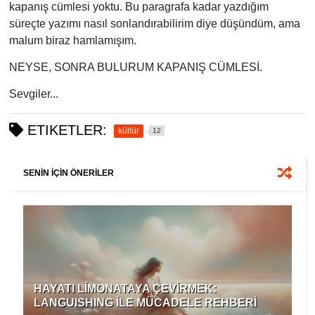
kapanış cümlesi yoktu. Bu paragrafa kadar yazdığım
süreçte yazımı nasıl sonlandırabilirim diye düşündüm, ama
malum biraz hamlamışım.
NEYSE, SONRA BULURUM KAPANIŞ CÜMLESİ.
Sevgiler...
ETIKETLER:
kültür
12
SENİN İÇİN ÖNERİLER
HAYATI LİMONATAYA ÇEVİRMEK:
LANGUISHING İLE MÜCADELE REHBERİ