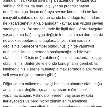
aslında. İnsan kendi davranışları üzerinde ne kadar söz
sahibidir? Biraz da bunu ölçüyor bu procrastination
dediğimiz olgu. İnsan doğruyu seçme konusunda ne kadar
inisiyatif sahibidir, ne kadarı içinde bulunduğu toplumdan,
ne kadarı genetik arka planından kaynaklanır vs.gibi şeyleri
sıralayabiliriz.
Bu sadece irade ile ilgili değil. Artık duygular,
yaşananlara bağlı duygu değişim
leri, hatta bazı durumlarda
nevrotik sebeplere bile bağlanabiliyor. Yani iradesiz
değilsiniz. Sadece tembel olduğunuz için de yapmıyor
değilsiniz. Mesela nereden başlayacağınızı bilmiyor
olabilirsiniz. O işin doğurabileceği bazı sonuçlardan kaçıyor
olabilirsiniz. Birileriyle telefonda konuşmanız gerekebilir,
istemediğiniz kişilerle muhatap olmak zorunda olabilirsiniz,
veli veya müşteri
araması gibi :)
Diğer sebep mükemmelliyetçi bir insan olmanız olabilir. Şu
an tam hazır değilim, şu an başlarsam mükemmel
yapamayacağım. Aslında bir yerden başlasan iyi kötü
ilerleyeceğiz ve belki hiçbir zaman en mükemmeli
yapmayacağız ama elinin boş olmasındansa ortaya bir şey