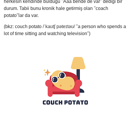
herkesin kendinde bulduğu ''Aaa bende de var'' dediği bir
durum. Tabii bunu kronik hale getirmiş olan ''coach
potato''lar da var.
(bkz: couch potato
/ˈkaʊtʃ pəteɪtəʊ/
''a person who spends a
lot of time sitting and watching television'')