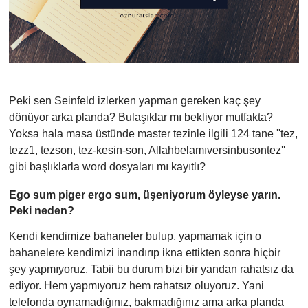
Peki sen Seinfeld izlerken yapman gereken kaç şey
dönüyor arka planda? Bulaşıklar mı bekliyor mutfakta?
Yoksa hala masa üstünde master tezinle ilgili 124 tane ''tez,
tezz1, tezson, tez-kesin-son, Allahbelamıversinbusontez''
gibi başlıklarla word dosyaları mı kayıtlı?
Ego sum piger ergo sum, üşeniyorum öyleyse yarın.
Peki neden?
Kendi kendimize bahaneler bulup, yapmamak için o
bahanelere kendimizi inandırıp ikna ettikten sonra hiçbir
şey yapmıyoruz. Tabii bu durum bizi bir yandan rahatsız da
ediyor. Hem yapmıyoruz hem rahatsız oluyoruz. Yani
telefonda oynamadığınız, bakmadığınız ama arka planda