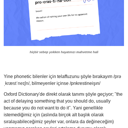
hiçbir sebep yokken hayatınızı mahvetme hali
Yine phonetic bilenler için telaffuzunu şöyle bırakayım
/prə
ˌkræstˈneɪʃn/
,
bilmeyenler içinse
/prıkrestineişın/
Oxford Dictionary'de direkt olarak tanımı şöyle geçiyor; ''the
act of delaying something that you should do, usually
because you do not want to do it''. Yani genellikle
istemediğimiz için (aslında birçok alt başlık olarak
sıralayabileceğimiz şeyler var, onlara da değineceğim)