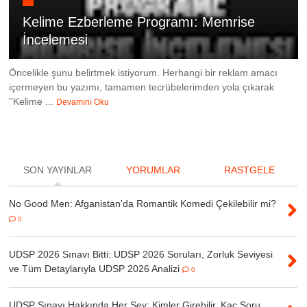
Kelime Ezberleme Programı: Memrise
İncelemesi
Öncelikle şunu belirtmek istiyorum. Herhangi bir reklam amacı
içermeyen bu yazımı, tamamen tecrübelerimden yola çıkarak
''Kelime ...
Devamını Oku
SON YAYINLAR
YORUMLAR
RASTGELE
No Good Men: Afganistan'da Romantik Komedi Çekilebilir mi?
0
UDSP 2026 Sınavı Bitti: UDSP 2026 Soruları, Zorluk Seviyesi
ve Tüm Detaylarıyla UDSP 2026 Analizi
0
UDSP Sınavı Hakkında Her Şey: Kimler Girebilir, Kaç Soru